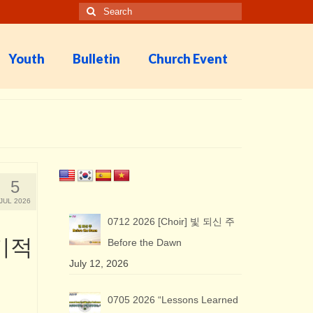
Search
for:
Youth
Bulletin
Church Event
5
JUL 2026
0712 2026 [Choir] 빛 되신 주
 기적
Before the Dawn
July 12, 2026
0705 2026 “Lessons Learned