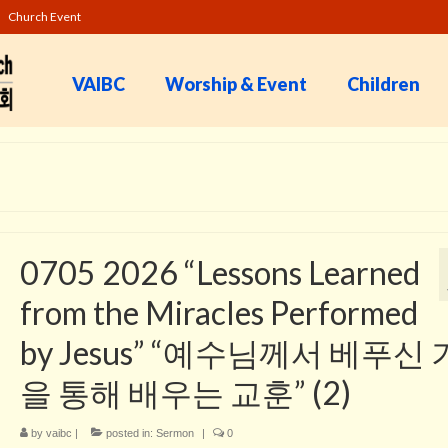
Church Event
VAIBC
Worship & Event
Children
0705 2026 “Lessons Learned
from the Miracles Performed
by Jesus” “예수님께서 베푸신
을 통해 배우는 교훈” (2)
by
vaibc
|
posted in:
Sermon
|
0