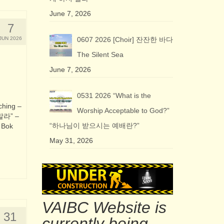
June 7, 2026
7
JUN 2026
0607 2026 [Choir] 잔잔한 바다
The Silent Sea
June 7, 2026
0531 2026 “What is the
hing –
Worship Acceptable to God?”
 말라” –
“하나님이 받으시는 예배란?”
 Bok
May 31, 2026
VAIBC Website is
31
currently being