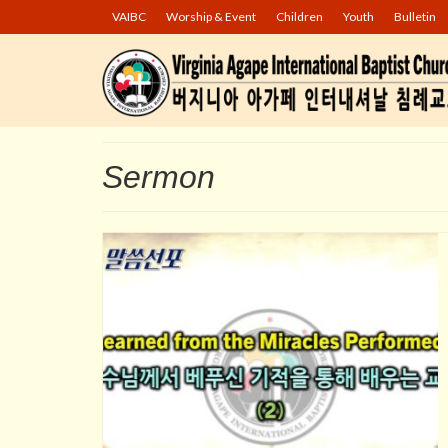
VAIBC
Worship & Event
Children
Youth
Bulletin
Sermon